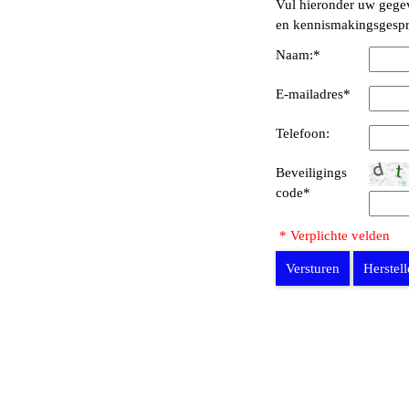
Vul hieronder uw gegev
en kennismakingsgespr
Naam:
*
E-mailadres
*
Telefoon:
Beveiligings
code
*
* Verplichte velden
Versturen
Herstel