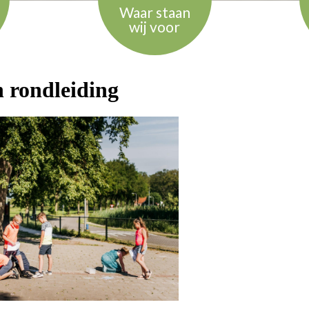
Waar staan
wij voor
n rondleiding