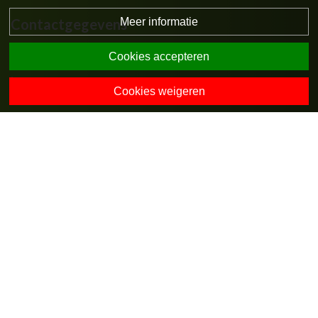
Meer informatie
Contactgegevens
Tankinksweg 4
Cookies accepteren
7495 RL Ambt-Delden
0547-274575
Cookies weigeren
directie.obswiene@opohvt.nl
Onze collega-scholen